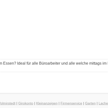
m Essen? Ideal für alle Büroarbeiter und alle welche mittags i
olmirstedt
|
Girokonto
|
Kleinanzeigen
|
Firmenservice
|
Garten
|
Lach