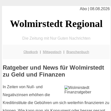
Abo | 08.08.2026
Wolmirstedt Regional
Die Zeitung mit Nur Guten Nachrichten
Obstkorb
|
Mittagstisch
|
Branchenbuch
Ratgeber und News für Wolmirstedt
zu Geld und Finanzen
In Zeiten von Null- und
Negativzinsen erhöhen die
Kreditinstitute die Gebühren um sich weiterhin finanzieren zu
können. Wie kann man als Konsument oder besser gesagt