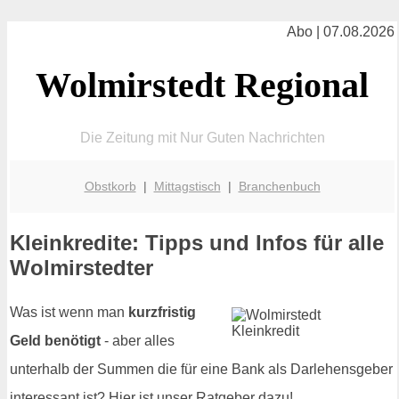
Abo | 07.08.2026
Wolmirstedt Regional
Die Zeitung mit Nur Guten Nachrichten
Obstkorb
|
Mittagstisch
|
Branchenbuch
Kleinkredite: Tipps und Infos für alle
Wolmirstedter
Was ist wenn man
kurzfristig
Geld benötigt
- aber alles
unterhalb der Summen die für eine Bank als Darlehensgeber
interessant ist? Hier ist unser Ratgeber dazu!