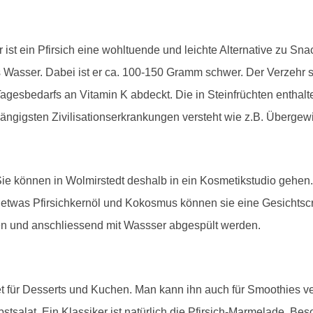
st ein Pfirsich eine wohltuende und leichte Alternative zu Snac
s Wasser. Dabei ist er ca. 100-150 Gramm schwer. Der Verzehr sc
gesbedarfs an Vitamin K abdeckt. Die in Steinfrüchten entha
ngigsten Zivilisationserkrankungen versteht wie z.B. Übergewi
Sie können in Wolmirstedt deshalb in ein Kosmetikstudio gehen
h, etwas Pfirsichkernöl und Kokosmus können sie eine Gesichtsc
en und anschliessend mit Wassser abgespült werden.
net für Desserts und Kuchen. Man kann ihn auch für Smoothies 
Obstsalat. Ein Klassiker ist natürlich die Pfirsich-Marmelade. B