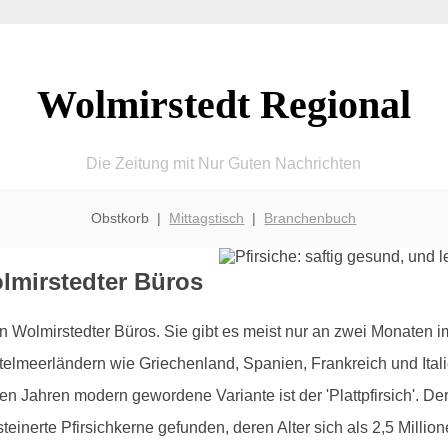
Wolmirstedt Regional
Die Zeitung mit Nur Guten Nachrichten
Obstkorb |
Mittagstisch
|
Branchenbuch
olmirstedter Büros
in Wolmirstedter Büros. Sie gibt es meist nur an zwei Monaten im
elmeerländern wie Griechenland, Spanien, Frankreich und Italien
n Jahren modern gewordene Variante ist der 'Plattpfirsich'. Der Pf
inerte Pfirsichkerne gefunden, deren Alter sich als 2,5 Millione